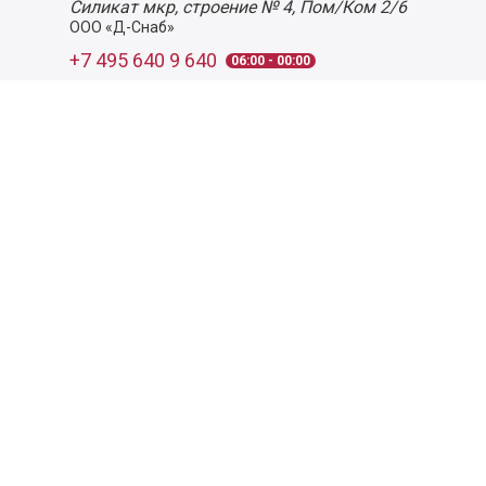
Силикат мкр, строение № 4, Пом/Ком 2/6
ООО «Д-Снаб»
+7 495 640 9 640
06:00 - 00:00
Обратный звонок
Обратная связь
Пользовательское соглашение
Политика конфиденциальности
Согласие на обработку персональных данных
©
2026
Деликатеска.ру — интернет-магазин продуктов. Все