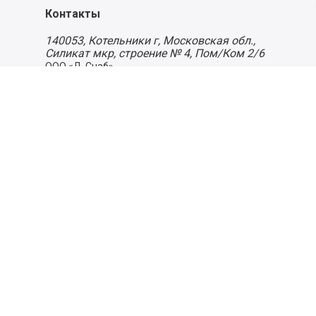
Контакты
140053,
Котельники г, Московская обл.
,
Силикат мкр, строение № 4, Пом/Ком 2/6
ООО «Д-Снаб»
+7 495 640 9 640
06:00 - 00:00
Обратный звонок
Обратная связь
Пользовательское соглашение
Политика конфиденциальности
Согласие на обработку персональных данных