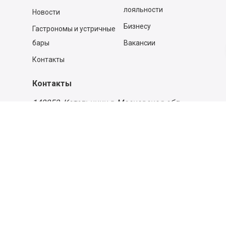
лояльности
Новости
Бизнесу
Гастрономы и устричные
бары
Вакансии
Контакты
Контакты
140053,
Котельники г, Московская обл.
,
Силикат мкр, строение № 4, Пом/Ком 2/6
ООО «Д-Снаб»
+7 495 640 9 640
06:00 - 00:00
Обратный звонок
Обратная связь