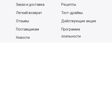
Заказ и доставка
Рецепты
Легкий возврат
Тест-драйвы
Отзывы
Действующие акции
Поставщикам
Программа
лояльности
Новости
Бизнесу
Гастрономы и устричные
бары
Вакансии
Контакты
Контакты
140053,
Котельники г, Московская обл.
,
Силикат мкр, строение № 4, Пом/Ком 2/6
ООО «Д-Снаб»
+7 495 640 9 640
06:00 - 00:00
Обратный звонок
Обратная связь