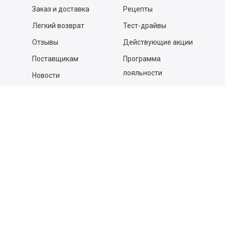
Заказ и доставка
Рецепты
Легкий возврат
Тест-драйвы
Отзывы
Действующие акции
Поставщикам
Программа
лояльности
Новости
Бизнесу
Гастрономы и устричные
бары
Вакансии
Контакты
Контакты
140053,
Котельники г, Московская обл.
,
Силикат мкр, строение № 4, Пом/Ком 2/6
ООО «Д-Снаб»
+7 495 640 9 640
06:00 - 00:00
Обратный звонок
Обратная связь