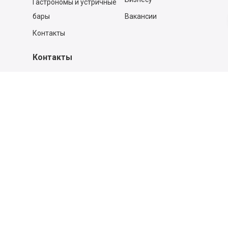
Гастрономы и устричные
бары
Вакансии
Контакты
Контакты
140053,
Котельники г, Московская обл.
,
Силикат мкр, строение № 4, Пом/Ком 2/6
ООО «Д-Снаб»
+7 495 640 9 640
06:00 - 00:00
Обратный звонок
Обратная связь