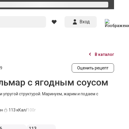
Вход
В каталог
9
Оценить рецепт
альмар с ягодным соусом
 упругой структурой. Маринуем, жарим и подаем с
ин
113
кКал/
100г
6
113