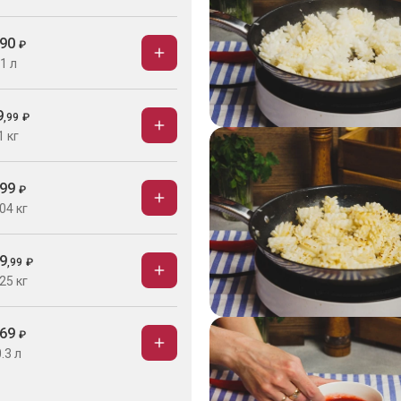
90
₽
1 л
9
,
99
₽
1 кг
99
₽
04 кг
9
,
99
₽
25 кг
69
₽
.3 л