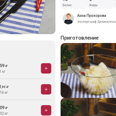
Белки
Жиры
Анна Прохорова
Эксперт-шеф Деликатеска
Приготовление
59
₽
1 кг
3
,
99
₽
16 кг
09
₽
02 кг