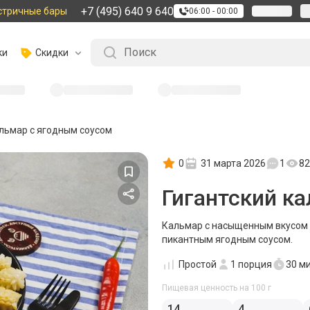
+7 (495) 640 9 640
стричные бары
06:00 - 00:00
ки
Скидки
альмар с ягодным соусом
0
31 марта 2026
1
82
Гигантский к
Кальмар с насыщенным вкусом и
пикантным ягодным соусом.
Простой
1
порция
30 м
Пищевая ценность на 100 г
14
4