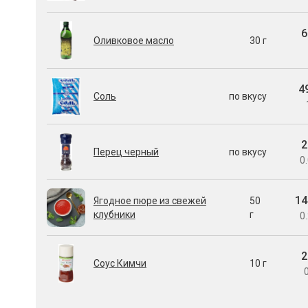
6
Оливковое масло
30 г
4
Соль
по вкусу
2
Перец черный
по вкусу
0.
14
Ягодное пюре из свежей
50
клубники
г
0.
2
Соус Кимчи
10 г
0