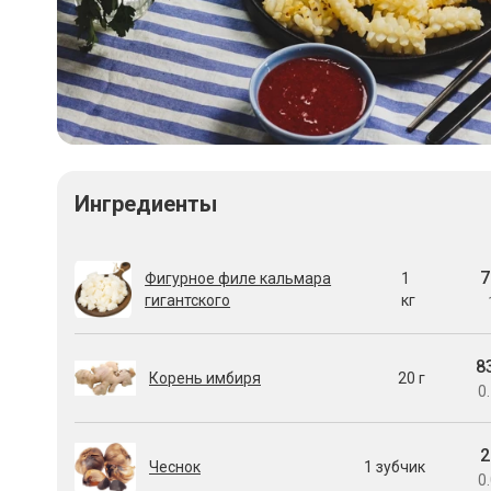
Ингредиенты
7
Фигурное филе кальмара
1
гигантского
кг
8
Корень имбиря
20 г
0.
2
Чеснок
1 зубчик
0.