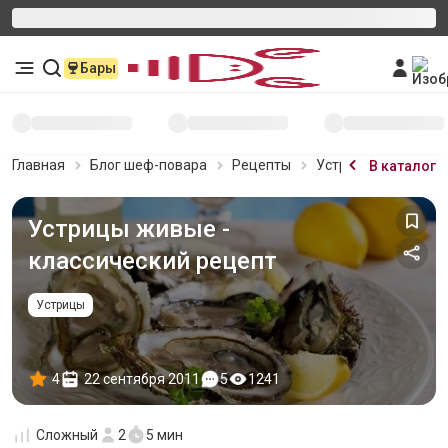
Бары
Главная
Блог шеф-повара
Рецепты
Устрицы живые - к
В каталог
Устрицы живые -
классический рецепт
Устрицы
4
22 сентября 2011
5
1241
Сложный
2
5 мин