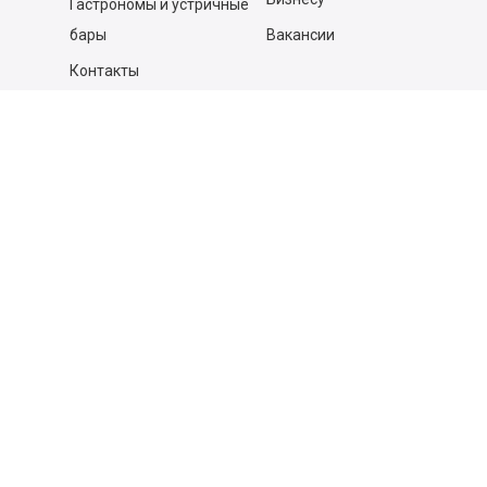
Гастрономы и устричные
бары
Вакансии
Контакты
Контакты
140053,
Котельники г, Московская обл.
,
Силикат мкр, строение № 4, Пом/Ком 2/6
ООО «Д-Снаб»
+7 495 640 9 640
06:00 - 00:00
Обратный звонок
Обратная связь