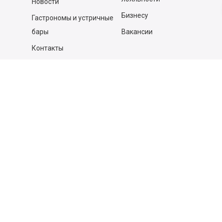
Новости
Бизнесу
Гастрономы и устричные
бары
Вакансии
Контакты
Контакты
140053,
Котельники г, Московская обл.
,
Силикат мкр, строение № 4, Пом/Ком 2/6
ООО «Д-Снаб»
+7 495 640 9 640
06:00 - 00:00
Обратный звонок
Обратная связь