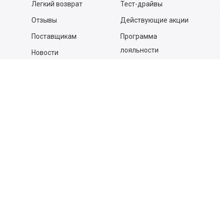
Легкий возврат
Тест-драйвы
Отзывы
Действующие акции
Поставщикам
Программа
лояльности
Новости
Бизнесу
Гастрономы и устричные
бары
Вакансии
Контакты
Контакты
140053,
Котельники г, Московская обл.
,
Силикат мкр, строение № 4, Пом/Ком 2/6
ООО «Д-Снаб»
+7 495 640 9 640
06:00 - 00:00
Обратный звонок
Обратная связь