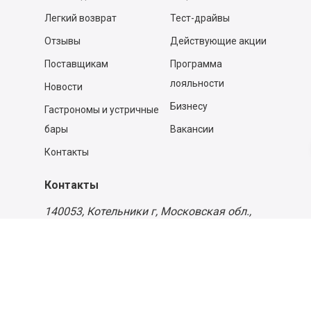
Легкий возврат
Тест-драйвы
Отзывы
Действующие акции
Поставщикам
Программа
лояльности
Новости
Бизнесу
Гастрономы и устричные
бары
Вакансии
Контакты
Контакты
140053,
Котельники г, Московская обл.
,
Силикат мкр, строение № 4, Пом/Ком 2/6
ООО «Д-Снаб»
+7 495 640 9 640
06:00 - 00:00
Обратный звонок
Обратная связь