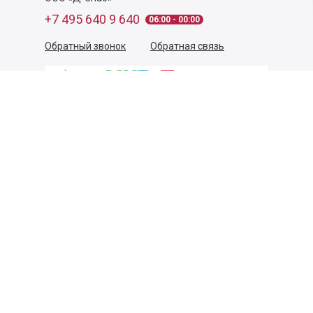
+7 495 640 9 640
06:00 - 00:00
Обратный звонок
Обратная связь
Пользовательское соглашение
Политика конфиденциальности
Согласие на обработку персональных данных
©
2026
Деликатеска.ру — интернет-магазин продуктов. Все
права защищены