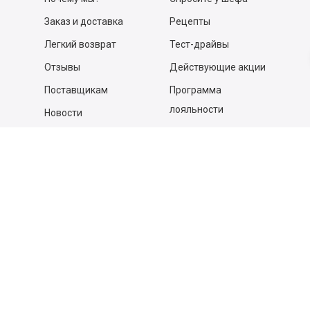
Заказ и доставка
Рецепты
Легкий возврат
Тест-драйвы
Отзывы
Действующие акции
Поставщикам
Программа
лояльности
Новости
Бизнесу
Гастрономы и устричные
бары
Вакансии
Контакты
Контакты
140053,
Котельники г, Московская обл.
,
Силикат мкр, строение № 4, Пом/Ком 2/6
ООО «Д-Снаб»
+7 495 640 9 640
06:00 - 00:00