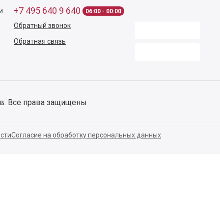
140053,
Котельники г,
Московская обл.
,
Силикат мкр, строение № 4,
Пом/Ком 2/6
ООО «Д-Снаб»
+7 495 640 9 640
и
06:00 - 00:00
Обратный звонок
Обратная связь
ов. Все права защищены
сти
Согласие на обработку персональных данных