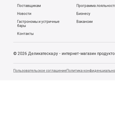
Почему мы?
Спросите у шефа
Заказ и доставка
Рецепты
Легкий возврат
Тест-драйвы
Отзывы
Действующие акции
Поставщикам
Программа лояльност
Новости
Бизнесу
Гастрономы и устричные
Вакансии
бары
Контакты
©
2026
Деликатеска.ру - интернет-магазин продукт
Пользовательское соглашение
Политика конфиденциально