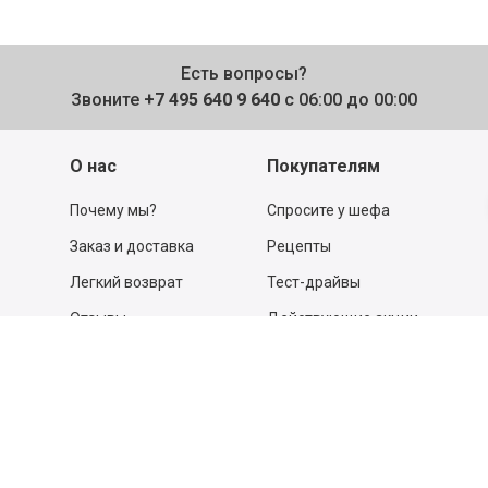
Есть вопросы?
Звоните
+7 495 640 9 640
с 06:00 до 00:00
О нас
Покупателям
Почему мы?
Спросите у шефа
Заказ и доставка
Рецепты
Легкий возврат
Тест-драйвы
Отзывы
Действующие акции
Поставщикам
Программа
лояльности
Новости
Бизнесу
Гастрономы и устричные
бары
Вакансии