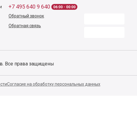
140053,
Котельники г,
Московская обл.
,
Силикат мкр, строение № 4,
Пом/Ком 2/6
ООО «Д-Снаб»
+7 495 640 9 640
и
06:00 - 00:00
Обратный звонок
Обратная связь
ов. Все права защищены
сти
Согласие на обработку персональных данных