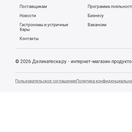
Почему мы?
Спросите у шефа
Заказ и доставка
Рецепты
Легкий возврат
Тест-драйвы
Отзывы
Действующие акции
Поставщикам
Программа лояльност
Новости
Бизнесу
Гастрономы и устричные
Вакансии
бары
Контакты
©
2026
Деликатеска.ру - интернет-магазин продукт
Пользовательское соглашение
Политика конфиденциально