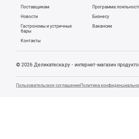
Почему мы?
Спросите у шефа
Заказ и доставка
Рецепты
Легкий возврат
Тест-драйвы
Отзывы
Действующие акции
Поставщикам
Программа лояльност
Новости
Бизнесу
Гастрономы и устричные
Вакансии
бары
Контакты
©
2026
Деликатеска.ру - интернет-магазин продукт
Пользовательское соглашение
Политика конфиденциально