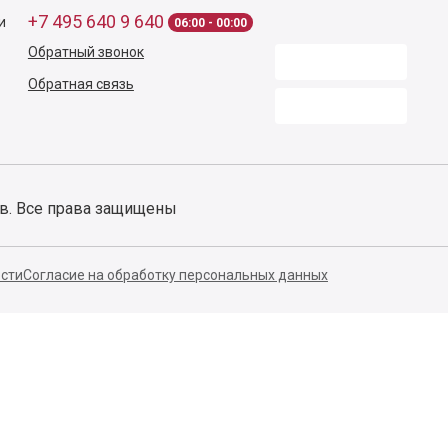
140053,
Котельники г,
Московская обл.
,
Силикат мкр, строение № 4,
Пом/Ком 2/6
ООО «Д-Снаб»
+7 495 640 9 640
и
06:00 - 00:00
Обратный звонок
Обратная связь
ов. Все права защищены
сти
Согласие на обработку персональных данных