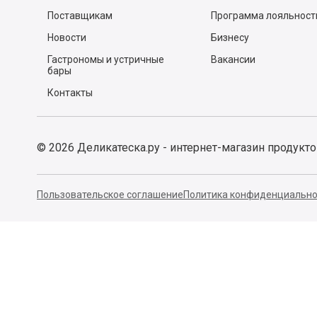
Почему мы?
Спросите у шефа
Заказ и доставка
Рецепты
Легкий возврат
Тест-драйвы
Отзывы
Действующие акции
Поставщикам
Программа лояльност
Новости
Бизнесу
Гастрономы и устричные
Вакансии
бары
Контакты
©
2026
Деликатеска.ру - интернет-магазин продукт
Пользовательское соглашение
Политика конфиденциально