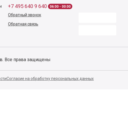
140053,
Котельники г,
Московская обл.
,
Силикат мкр, строение № 4,
Пом/Ком 2/6
ООО «Д-Снаб»
+7 495 640 9 640
и
06:00 - 00:00
Обратный звонок
Обратная связь
ов. Все права защищены
сти
Согласие на обработку персональных данных