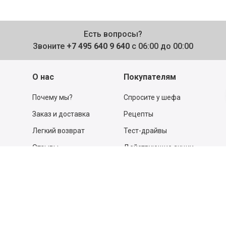
Есть вопросы?
Звоните
+7 495 640 9 640
с 06:00 до 00:00
О нас
Покупателям
Почему мы?
Спросите у шефа
Заказ и доставка
Рецепты
Легкий возврат
Тест-драйвы
Отзывы
Действующие акции
Поставщикам
Программа
лояльности
Новости
Бизнесу
Гастрономы и устричные
бары
Вакансии