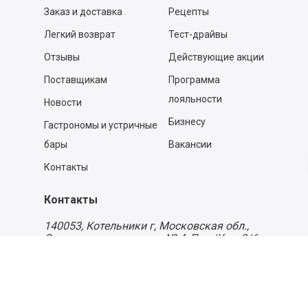
Заказ и доставка
Рецепты
Легкий возврат
Тест-драйвы
Отзывы
Действующие акции
Поставщикам
Программа
лояльности
Новости
Бизнесу
Гастрономы и устричные
бары
Вакансии
Контакты
Контакты
140053,
Котельники г, Московская обл.
,
Силикат мкр, строение № 4, Пом/Ком 2/6
ООО «Д-Снаб»
+7 495 640 9 640
06:00 - 00:00
Обратный звонок
Обратная связь