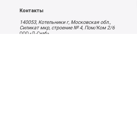
Контакты
140053,
Котельники г, Московская обл.
,
Силикат мкр, строение № 4, Пом/Ком 2/6
ООО «Д-Снаб»
+7 495 640 9 640
06:00 - 00:00
Обратный звонок
Обратная связь
Пользовательское соглашение
Политика конфиденциальности