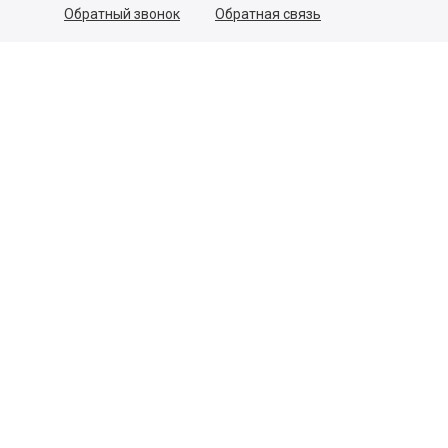
Обратный звонок
Обратная связь
Пользовательское соглашение
Политика конфиденциальности
Согласие на обработку персональных данных
©
2026
Деликатеска.ру — интернет-магазин продуктов. Все
права защищены