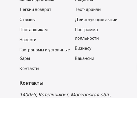
Легкий возврат
Тест-драйвы
Отзывы
Действующие акции
Поставщикам
Программа
лояльности
Новости
Бизнесу
Гастрономы и устричные
бары
Вакансии
Контакты
Контакты
140053,
Котельники г, Московская обл.
,
Силикат мкр, строение № 4, Пом/Ком 2/6
ООО «Д-Снаб»
+7 495 640 9 640
06:00 - 00:00
Обратный звонок
Обратная связь