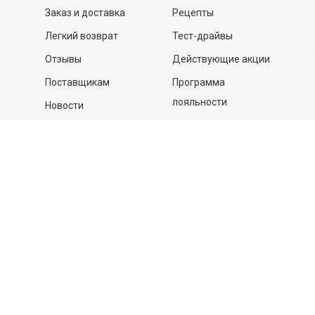
Заказ и доставка
Рецепты
Легкий возврат
Тест-драйвы
Отзывы
Действующие акции
Поставщикам
Программа
лояльности
Новости
Бизнесу
Гастрономы и устричные
бары
Вакансии
Контакты
Контакты
140053,
Котельники г, Московская обл.
,
Силикат мкр, строение № 4, Пом/Ком 2/6
ООО «Д-Снаб»
+7 495 640 9 640
06:00 - 00:00
Обратный звонок
Обратная связь