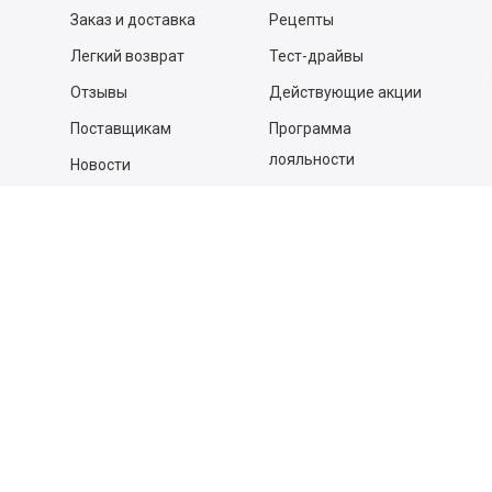
Заказ и доставка
Рецепты
Легкий возврат
Тест-драйвы
Отзывы
Действующие акции
Поставщикам
Программа
лояльности
Новости
Бизнесу
Гастрономы и устричные
бары
Вакансии
Контакты
Контакты
140053,
Котельники г, Московская обл.
,
Силикат мкр, строение № 4, Пом/Ком 2/6
ООО «Д-Снаб»
+7 495 640 9 640
06:00 - 00:00
Обратный звонок
Обратная связь