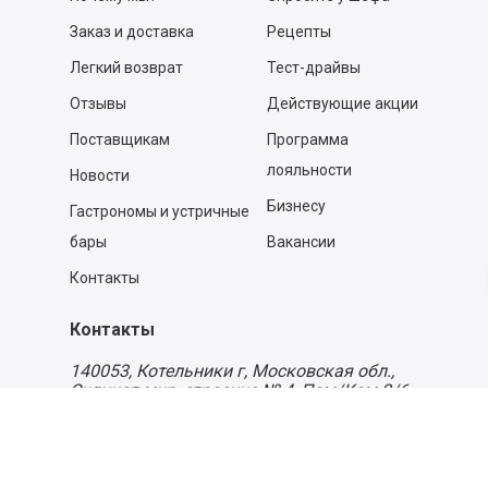
Заказ и доставка
Рецепты
Легкий возврат
Тест-драйвы
Отзывы
Действующие акции
Поставщикам
Программа
лояльности
Новости
Бизнесу
Гастрономы и устричные
бары
Вакансии
Контакты
Контакты
140053,
Котельники г, Московская обл.
,
Силикат мкр, строение № 4, Пом/Ком 2/6
ООО «Д-Снаб»
+7 495 640 9 640
06:00 - 00:00
Обратный звонок
Обратная связь