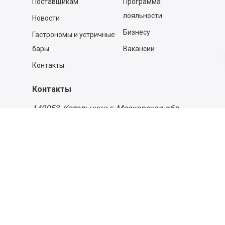
Поставщикам
Программа
лояльности
Новости
Бизнесу
Гастрономы и устричные
бары
Вакансии
Контакты
Контакты
140053,
Котельники г, Московская обл.
,
Силикат мкр, строение № 4, Пом/Ком 2/6
ООО «Д-Снаб»
+7 495 640 9 640
06:00 - 00:00
Обратный звонок
Обратная связь