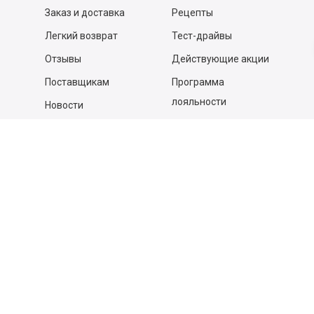
Заказ и доставка
Рецепты
Легкий возврат
Тест-драйвы
Отзывы
Действующие акции
Поставщикам
Программа
лояльности
Новости
Бизнесу
Гастрономы и устричные
бары
Вакансии
Контакты
Контакты
140053,
Котельники г, Московская обл.
,
Силикат мкр, строение № 4, Пом/Ком 2/6
ООО «Д-Снаб»
+7 495 640 9 640
06:00 - 00:00
Обратный звонок
Обратная связь