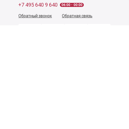
+7 495 640 9 640
06:00 - 00:00
Обратный звонок
Обратная связь
Пользовательское соглашение
Политика конфиденциальности
Согласие на обработку персональных данных
©
2026
Деликатеска.ру — интернет-магазин продуктов. Все
права защищены