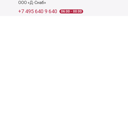
ООО «Д-Снаб»
+7 495 640 9 640
06:00 - 00:00
Обратный звонок
Обратная связь
Пользовательское соглашение
Политика конфиденциальности
Согласие на обработку персональных данных
©
2026
Деликатеска.ру — интернет-магазин продуктов. Все
права защищены