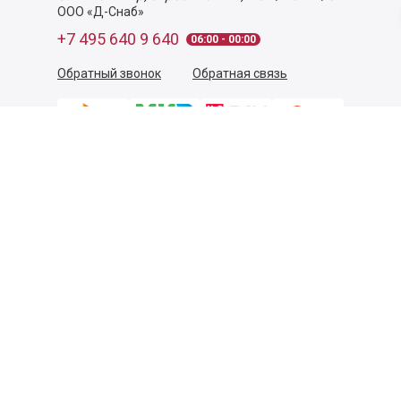
ООО «Д-Снаб»
+7 495 640 9 640
06:00 - 00:00
Обратный звонок
Обратная связь
Пользовательское соглашение
Политика конфиденциальности
Согласие на обработку персональных данных
©
2026
Деликатеска.ру — интернет-магазин продуктов. Все
права защищены