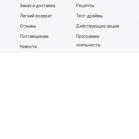
Заказ и доставка
Рецепты
Легкий возврат
Тест-драйвы
Отзывы
Действующие акции
Поставщикам
Программа
лояльности
Новости
Бизнесу
Гастрономы и устричные
бары
Вакансии
Контакты
Контакты
140053,
Котельники г, Московская обл.
,
Силикат мкр, строение № 4, Пом/Ком 2/6
ООО «Д-Снаб»
+7 495 640 9 640
06:00 - 00:00
Обратный звонок
Обратная связь