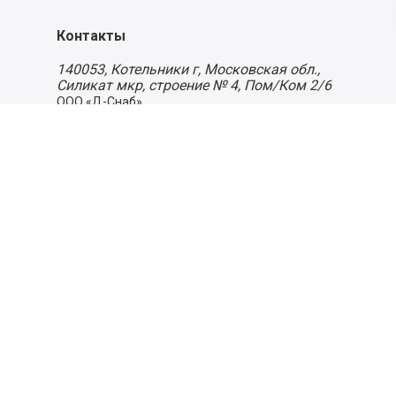
Контакты
140053,
Котельники г, Московская обл.
,
Силикат мкр, строение № 4, Пом/Ком 2/6
ООО «Д-Снаб»
+7 495 640 9 640
06:00 - 00:00
Обратный звонок
Обратная связь
Пользовательское соглашение
Политика конфиденциальности