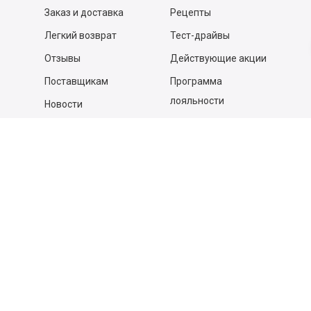
Заказ и доставка
Рецепты
Легкий возврат
Тест-драйвы
Отзывы
Действующие акции
Поставщикам
Программа
лояльности
Новости
Бизнесу
Гастрономы и устричные
бары
Вакансии
Контакты
Контакты
140053,
Котельники г, Московская обл.
,
Силикат мкр, строение № 4, Пом/Ком 2/6
ООО «Д-Снаб»
+7 495 640 9 640
06:00 - 00:00
Обратный звонок
Обратная связь