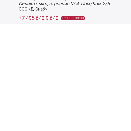
Силикат мкр, строение № 4, Пом/Ком 2/6
ООО «Д-Снаб»
+7 495 640 9 640
06:00 - 00:00
Обратный звонок
Обратная связь
Пользовательское соглашение
Политика конфиденциальности
Согласие на обработку персональных данных
©
2026
Деликатеска.ру — интернет-магазин продуктов. Все