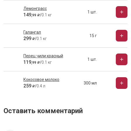
Лемонграсс
1 шт.
149
/
0.1 кг
,
99
₽
Галангал
15 г
299
/
0.1 кг
₽
Перец чили красный
1 шт.
119
/
0.1 кг
,
99
₽
Кокосовое молоко
300 мл
259
/
0.4 л
₽
Оставить комментарий