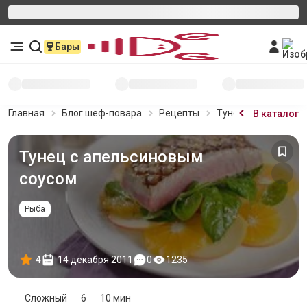
Бары
Главная
Блог шеф-повара
Рецепты
Тунец с апельсино
В каталог
Тунец с апельсиновым
соусом
Рыба
4
14 декабря 2011
0
1235
Сложный
6
10 мин