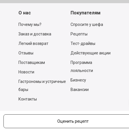
О нас
Покупателям
Почему мы?
Спросите у шефа
Заказ и доставка
Рецепты
Легкий возврат
Тест-драйвы
Отзывы
Действующие акции
Поставщикам
Программа
лояльности
Новости
Бизнесу
Гастрономы и устричные
бары
Вакансии
Контакты
Контакты
Оценить рецепт
140053,
Котельники г, Московская обл.
,
Силикат мкр, строение № 4, Пом/Ком 2/6