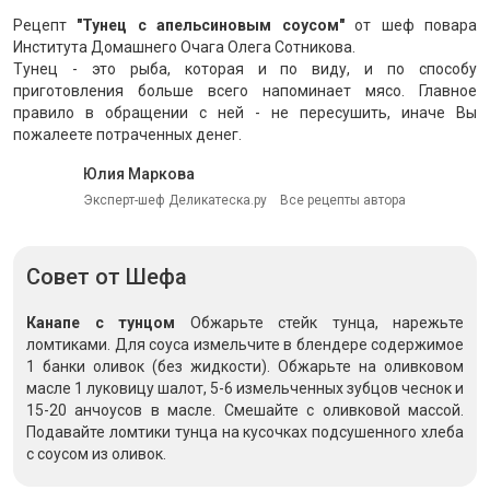
Рецепт
"Тунец с апельсиновым соусом"
от шеф повара
Института Домашнего Очага Олега Сотникова.
Тунец - это рыба, которая и по виду, и по способу
приготовления больше всего напоминает мясо. Главное
правило в обращении с ней - не пересушить, иначе Вы
пожалеете потраченных денег.
Юлия Маркова
Эксперт-шеф Деликатеска.ру
Все рецепты автора
Совет
от Шефа
Канапе с тунцом
Обжарьте стейк тунца, нарежьте
ломтиками. Для соуса измельчите в блендере содержимое
1 банки оливок (без жидкости). Обжарьте на оливковом
масле 1 луковицу шалот, 5-6 измельченных зубцов чеснок и
15-20 анчоусов в масле. Смешайте с оливковой массой.
Подавайте ломтики тунца на кусочках подсушенного хлеба
с соусом из оливок.