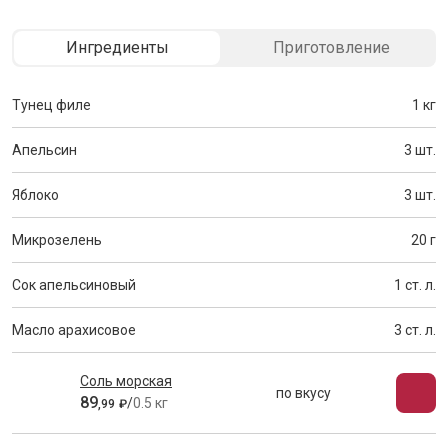
Ингредиенты
Приготовление
Тунец филе
1 кг
Апельсин
3 шт.
Яблоко
3 шт.
Микрозелень
20 г
Сок апельсиновый
1 ст. л.
Масло арахисовое
3 ст. л.
Соль морская
по вкусу
89
/
0.5 кг
,
99
₽