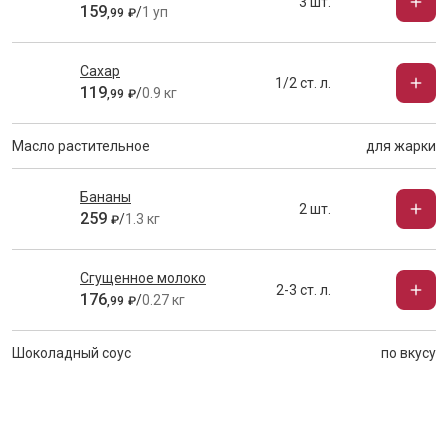
3 шт.
159
/
1 уп
,
99
₽
Сахар
1/2 ст. л.
119
/
0.9 кг
,
99
₽
Масло растительное
для жарки
Бананы
2 шт.
259
/
1.3 кг
₽
Сгущенное молоко
2-3 ст. л.
176
/
0.27 кг
,
99
₽
Шоколадный соус
по вкусу