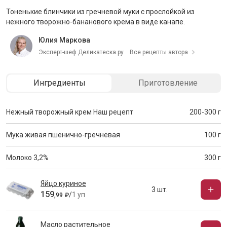
Тоненькие блинчики из гречневой муки с прослойкой из
нежного творожно-бананового крема в виде канапе.
Юлия Маркова
Эксперт-шеф Деликатеска.ру
Все рецепты автора
Ингредиенты
Приготовление
Нежный творожный крем
Наш рецепт
200-300 г
Мука живая пшенично-гречневая
100 г
Молоко 3,2%
300 г
Яйцо куриное
3 шт.
159
/
1 уп
,
99
₽
Масло растительное