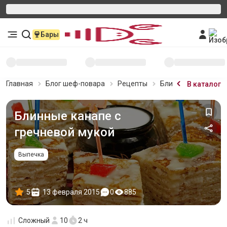
Бары
Главная
Блог шеф-повара
Рецепты
Блинные канапе с 
В каталог
Блинные канапе с
гречневой мукой
Выпечка
5
13 февраля 2015
0
885
Сложный
10
2 ч