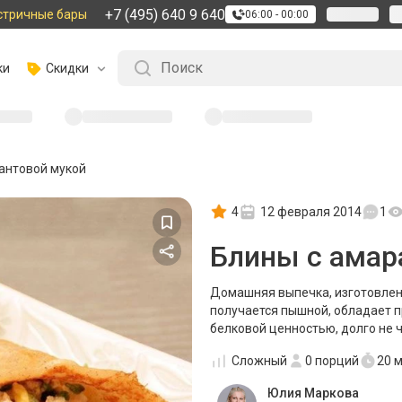
+7 (495) 640 9 640
стричные бары
06:00 - 00:00
ки
Скидки
антовой мукой
4
12 февраля 2014
1
Блины с амар
Домашняя выпечка, изготовлен
получается пышной, обладает 
белковой ценностью, долго не 
Сложный
0
порций
20 
Юлия Маркова