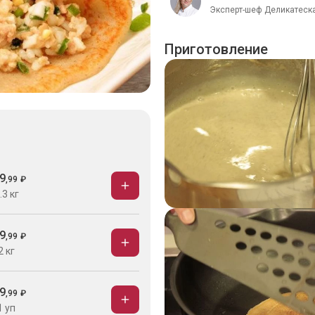
Эксперт-шеф Деликатеска
Приготовление
9
,
99
₽
.3 кг
9
,
99
₽
2 кг
9
,
99
₽
1 уп