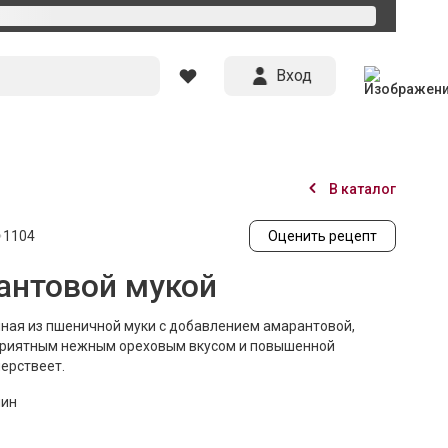
Вход
В каталог
1104
Оценить рецепт
антовой мукой
ная из пшеничной муки с добавлением амарантовой,
приятным нежным ореховым вкусом и повышенной
черствеет.
мин