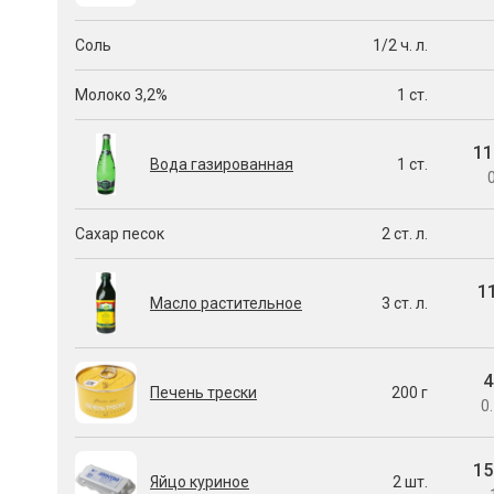
Соль
1/2 ч. л.
Молоко 3,2%
1 ст.
11
Вода газированная
1 ст.
0
Сахар песок
2 ст. л.
1
Масло растительное
3 ст. л.
4
Печень трески
200 г
0.
15
Яйцо куриное
2 шт.