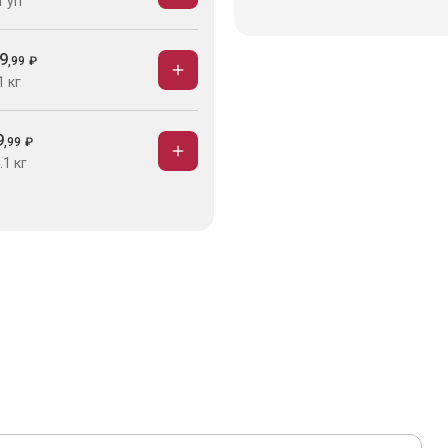
1 уп
9
,
99
₽
1 кг
9
,
99
₽
.1 кг