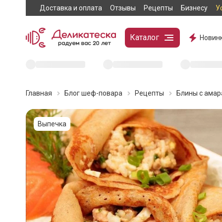
Доставка и оплата
Отзывы
Рецепты
Бизнесу
У
Каталог
Новин
Главная
Блог шеф-повара
Рецепты
Блины с амар
Выпечка