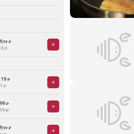
9
,
99
₽
.5 л
119
₽
1 л
99
₽
19 кг
9
,
99
₽