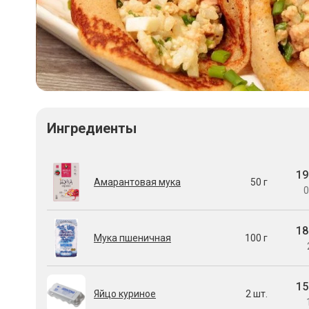
Ингредиенты
19
Амарантовая мука
50 г
0
18
Мука пшеничная
100 г
15
Яйцо куриное
2 шт.