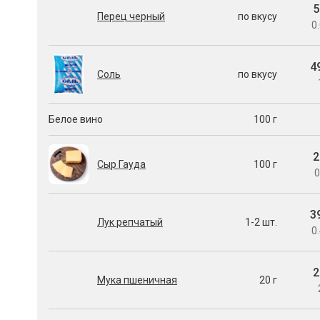
5
Перец черный
по вкусу
0.
4
Соль
по вкусу
Белое вино
100 г
2
Сыр Гауда
100 г
0
3
Лук репчатый
1-2 шт.
0.
2
Мука пшеничная
20 г