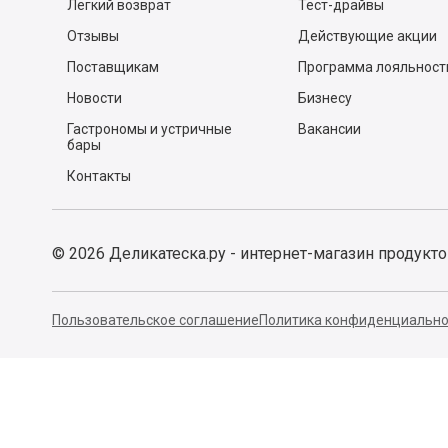
Есть вопр
О нас
Покупателям
Почему мы?
Спросите у шефа
Заказ и доставка
Рецепты
Легкий возврат
Тест-драйвы
Отзывы
Действующие акции
Поставщикам
Программа лояльност
Новости
Бизнесу
Гастрономы и устричные
Вакансии