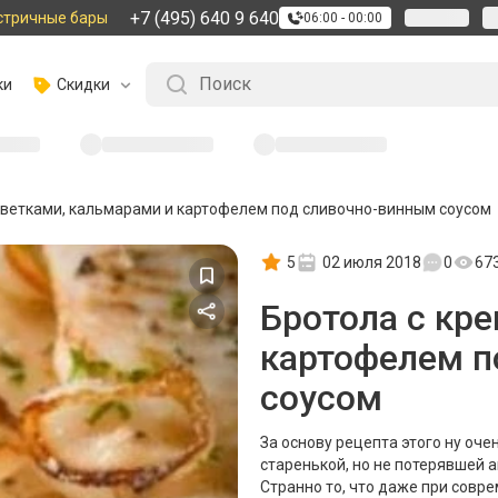
+7 (495) 640 9 640
стричные бары
06:00 - 00:00
ки
Скидки
еветками, кальмарами и картофелем под сливочно-винным соусом
5
02 июля 2018
0
67
Бротола с кр
картофелем п
соусом
За основу рецепта этого ну оче
старенькой, но не потерявшей а
Странно то, что даже при совр