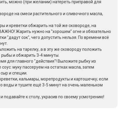
вить, можно (при желании) натереть приправой для
вороде на смеси растительного и сливочного масла,
ы и креветки обжарить на той же сковороде, на
 ВАЖНО! Жарить нужно на "хорошем" огне и обязательно
тки "дадут сок", чего допустить нельзя. По времени всё
нут.
ложить на тарелку, а в эту же сковороду положить
 рыбы и обжарить 3-4 минуты.
емя для главного "действия"! Выложите рыбку из
 соус: муку пассеруем на остатках масла, затем
 сыр и специи.
креветки, кальмары, морепродукты и картошечку; если
о воды и тушите ещё 3-5 минут на очень маленьком
и подавайте к столу, украсив по своему усмотрению!