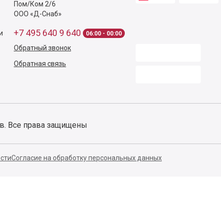
осы по заказу?
Звоните
+7 495 640 9 640
с 06
Контакты
Способы оплаты
140053,
Котельники г,
Московская обл.
,
Силикат мкр, строение № 4,
Пом/Ком 2/6
ООО «Д-Снаб»
+7 495 640 9 640
и
06:00 - 00:00
Обратный звонок
Обратная связь