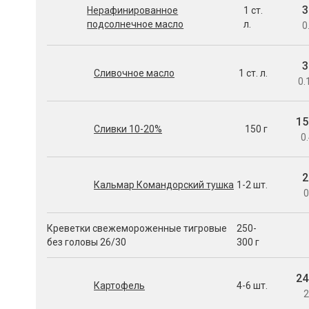
3
Нерафинированное
1 ст.
подсолнечное масло
л.
0
3
Сливочное масло
1 ст. л.
0.
15
Сливки 10-20%
150 г
0.
2
Кальмар Командорский тушка
1-2 шт.
0
Креветки свежемороженные тигровые
250-
без головы 26/30
300 г
24
Картофель
4-6 шт.
2