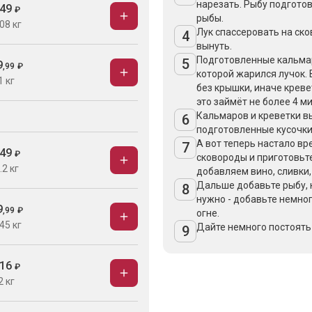
нарезать. Рыбу подгото
49
₽
рыбы.
08 кг
Лук спассеровать на ско
4
вынуть.
Подготовленные кальмар
5
9
,
99
₽
которой жарился лучок.
1 кг
без крышки, иначе креве
это займёт не более 4 ми
Кальмаров и креветки вы
6
подготовленные кусочки
А вот теперь настало вр
7
49
₽
сковороды и приготовьте
.2 кг
добавляем вино, сливки,
Дальше добавьте рыбу, 
8
нужно - добавьте немног
9
,
99
₽
огне.
45 кг
Дайте немного постоять 
9
16
₽
2 кг