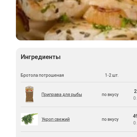
Ингредиенты
Бротола потрошеная
1-2 шт.
2
Приправа для рыбы
по вкусу
0.
4
Укроп свежий
по вкусу
0.