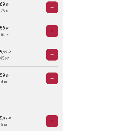
69
₽
.75 л
56
₽
185 кг
9
,
99
₽
45 кг
59
₽
.4 кг
9
,
97
₽
.5 кг