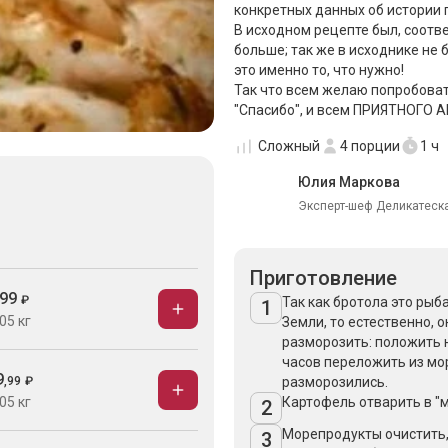
конкретных данных об истории 
В исходном рецепте был, соотве
больше; так же в исходнике не б
это именно то, что нужно!
Так что всем желаю попробоват
"Спасибо", и всем ПРИЯТНОГО 
Сложный
4
порции
1 ч
Юлия Маркова
Эксперт-шеф Деликатеска
Приготовление
99
₽
Так как бротола это рыба
1
05 кг
Земли, то естественно, 
разморозить: положить 
часов переложить из мор
9
,
99
₽
разморозились.
05 кг
Картофель отварить в "
2
Морепродукты очистить,
3