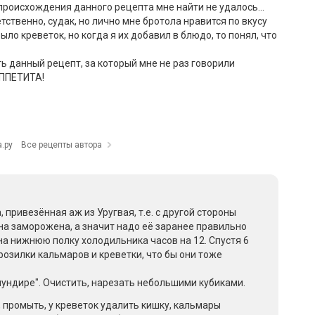
происхождения данного рецепта мне найти не удалось...
тственно, судак, но лично мне бротола нравится по вкусу
ыло креветок, но когда я их добавил в блюдо, то понял, что
ь данный рецепт, за который мне не раз говорили
АППЕТИТА!
.ру
Все рецепты автора
, привезённая аж из Уругвая, т.е. с другой стороны
она заморожена, а значит надо её заранее правильно
на нижнюю полку холодильника часов на 12. Спустя 6
озилки кальмаров и креветки, что бы они тоже
мундире". Очистить, нарезать небольшими кубиками.
 промыть, у креветок удалить кишку, кальмары