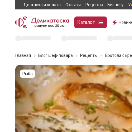
Доставка и оплата
Отзывы
Рецепты
Бизнесу
У
Каталог
Новин
Главная
Блог шеф-повара
Рецепты
Бротола с кр
Рыба