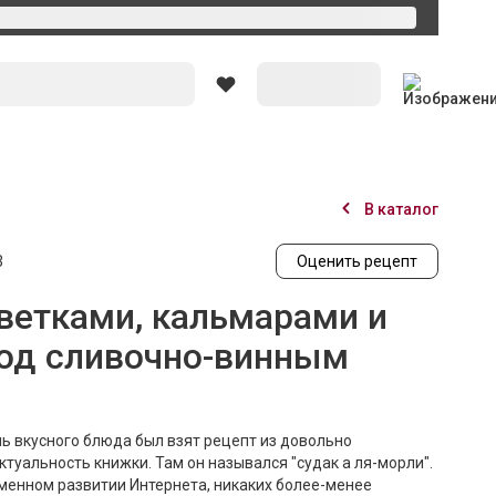
Вход
В каталог
3
Оценить рецепт
еветками, кальмарами и
од сливочно-винным
нь вкусного блюда был взят рецепт из довольно
ктуальность книжки. Там он назывался "судак а ля-морли".
еменном развитии Интернета, никаких более-менее