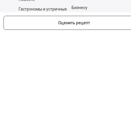
Бизнесу
Гастрономы и устричные
бары
Вакансии
Оценить рецепт
Контакты
Контакты
140053,
Котельники г, Московская обл.
,
Силикат мкр, строение № 4, Пом/Ком 2/6
ООО «Д-Снаб»
+7 495 640 9 640
06:00 - 00:00
Обратный звонок
Обратная связь