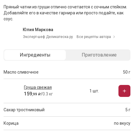
Пряный чатни из груши отлично сочетается с сочным стейком.
Добавляйте его в качестве гарнира или просто подайте, как
соус.
Юлия Маркова
Эксперт-шеф Деликатеска.ру
Все рецепты автора
Ингредиенты
Приготовление
Масло сливочное
50 г
Груша свежая
1 шт.
159
/
0.3 кг
,
99
₽
Сахар тростниковый
5 г
Корица
по вкусу