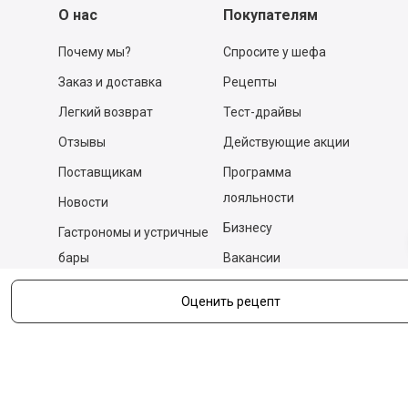
О нас
Покупателям
Почему мы?
Спросите у шефа
Заказ и доставка
Рецепты
Легкий возврат
Тест-драйвы
Отзывы
Действующие акции
Поставщикам
Программа
лояльности
Новости
Бизнесу
Гастрономы и устричные
бары
Вакансии
Контакты
Оценить рецепт
Контакты
140053,
Котельники г, Московская обл.
,
Силикат мкр, строение № 4, Пом/Ком 2/6
ООО «Д-Снаб»