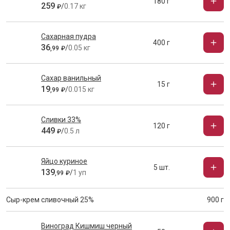
180 г
259
/
0.17 кг
₽
Сахарная пудра
400 г
36
/
0.05 кг
,
99
₽
Сахар ванильный
15 г
19
/
0.015 кг
,
99
₽
Сливки 33%
120 г
449
/
0.5 л
₽
Яйцо куриное
5 шт.
139
/
1 уп
,
99
₽
Сыр-крем сливочный 25%
900 г
Виноград Кишмиш черный