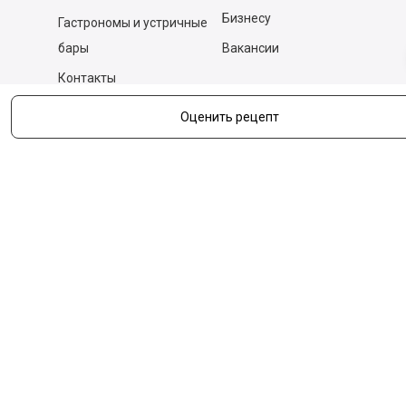
Бизнесу
Гастрономы и устричные
бары
Вакансии
Контакты
Оценить рецепт
Контакты
140053,
Котельники г, Московская обл.
,
Силикат мкр, строение № 4, Пом/Ком 2/6
ООО «Д-Снаб»
+7 495 640 9 640
06:00 - 00:00
Обратный звонок
Обратная связь