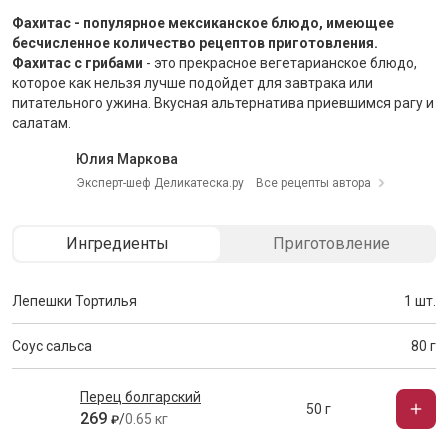
Фахитас
- популярное мексиканское блюдо, имеющее
бесчисленное количество рецептов приготовления.
Фахитас с грибами
- это прекрасное вегетарианское блюдо,
которое как нельзя лучше подойдет для завтрака или
питательного ужина. Вкусная альтернатива приевшимся рагу и
салатам.
Юлия Маркова
Эксперт-шеф Деликатеска.ру
Все рецепты автора
Ингредиенты
Приготовление
Лепешки Тортилья
1 шт.
Соус сальса
80 г
Перец болгарский
50 г
269
/
0.65 кг
₽