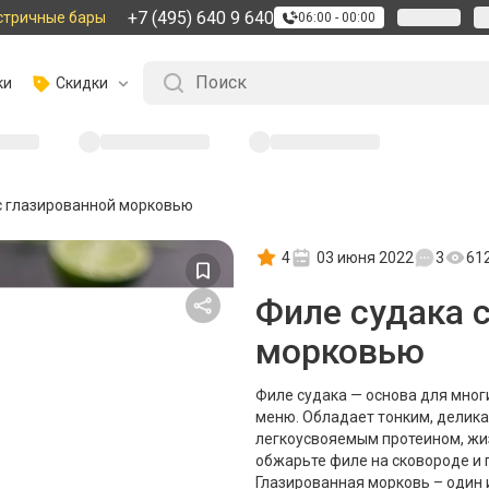
+7 (495) 640 9 640
стричные бары
06:00 - 00:00
ки
Скидки
с глазированной морковью
4
03 июня 2022
3
61
Филе судака 
морковью
Филе судака — основа для мног
меню. Обладает тонким, делик
легкоусвояемым протеином, жи
обжарьте филе на сковороде и 
Глазированная морковь – один 