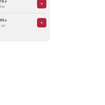
16
₽
2 кг
99
₽
1 шт