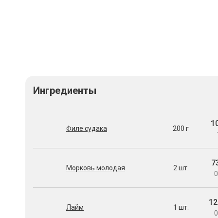
Ингредиенты
1
Филе судака
200 г
7
Морковь молодая
2 шт.
0
12
Лайм
1 шт.
0