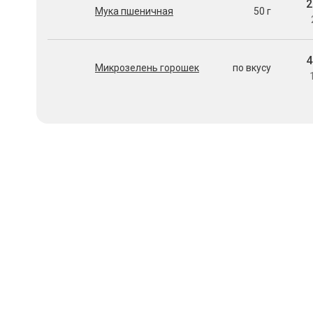
2
Мука пшеничная
50 г
4
Микрозелень горошек
по вкусу