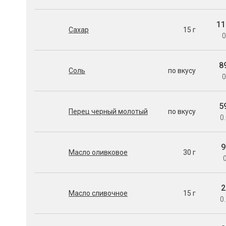
11
Сахар
15 г
0
8
Соль
по вкусу
0
5
Перец черный молотый
по вкусу
0.
9
Масло оливковое
30 г
0
2
Масло сливочное
15 г
0.