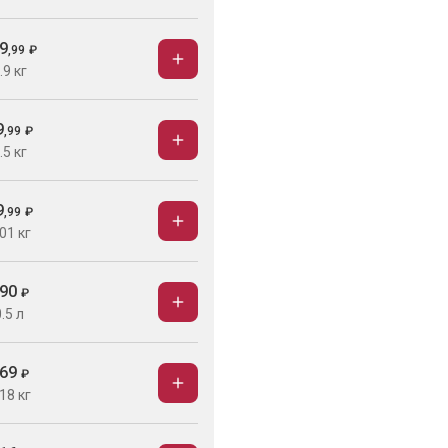
9
,
99
₽
.9 кг
9
,
99
₽
.5 кг
9
,
99
₽
01 кг
90
₽
.5 л
69
₽
18 кг