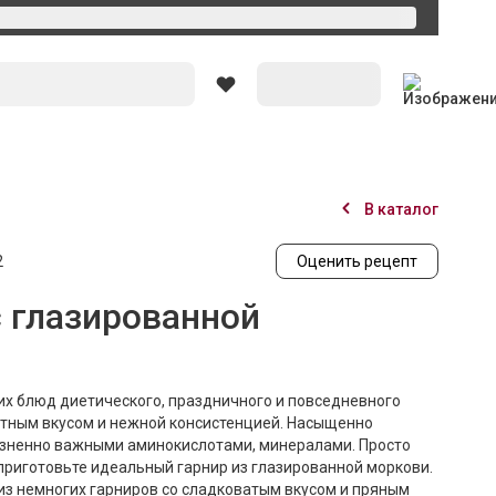
Вход
В каталог
2
Оценить рецепт
с глазированной
их блюд диетического, праздничного и повседневного
атным вкусом и нежной консистенцией. Насыщенно
зненно важными аминокислотами, минералами. Просто
приготовьте идеальный гарнир из глазированной моркови.
из немногих гарниров со сладковатым вкусом и пряным