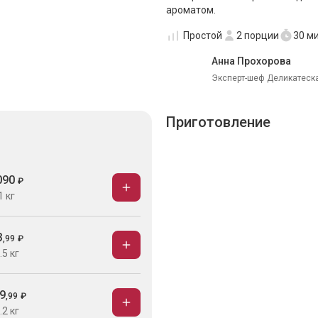
ароматом.
Простой
2
порции
30 м
Анна Прохорова
Эксперт-шеф Деликатеска
Приготовление
090
₽
1 кг
3
,
99
₽
.5 кг
9
,
99
₽
.2 кг