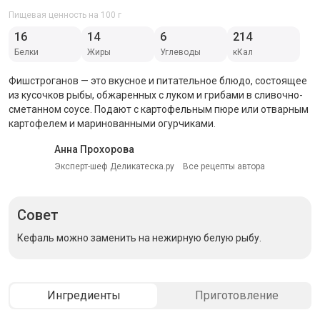
Пищевая ценность на 100 г
16
14
6
214
Белки
Жиры
Углеводы
кКал
Фишстроганов — это вкусное и питательное блюдо, состоящее
из кусочков рыбы, обжаренных с луком и грибами в сливочно-
сметанном соусе. Подают с картофельным пюре или отварным
картофелем и маринованными огурчиками.
Анна Прохорова
Эксперт-шеф Деликатеска.ру
Все рецепты автора
Совет
Кефаль можно заменить на нежирную белую рыбу.
Ингредиенты
Приготовление