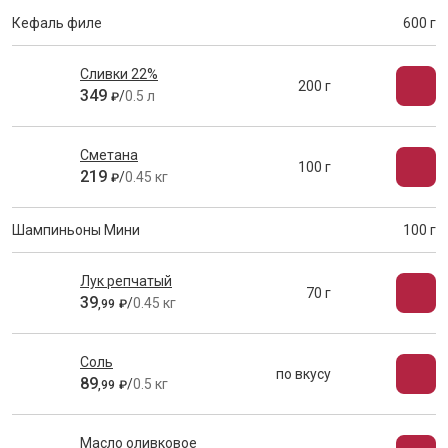
Кефаль филе
600 г
Сливки 22%
200 г
349
/
0.5 л
₽
Сметана
100 г
219
/
0.45 кг
₽
Шампиньоны Мини
100 г
Лук репчатый
70 г
39
/
0.45 кг
,
99
₽
Соль
по вкусу
89
/
0.5 кг
,
99
₽
Масло оливковое