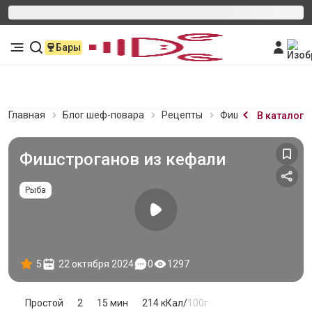
Бары
Главная
Блог шеф-повара
Рецепты
Фишстроганов из к
В каталог
Фишстроганов из кефали
Рыба
5
22 октября 2024
0
1297
Простой
2
15 мин
214
кКал/
100г