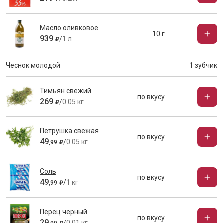
Масло оливковое
10 г
939
/
1 л
₽
Чеснок молодой
1 зубчик
Тимьян свежий
по вкусу
269
/
0.05 кг
₽
Петрушка свежая
по вкусу
49
/
0.05 кг
,
99
₽
Соль
по вкусу
49
/
1 кг
,
99
₽
Перец черный
по вкусу
29
/
0.01 кг