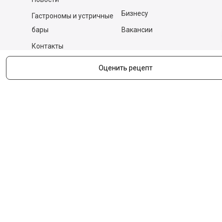
Бизнесу
Гастрономы и устричные
бары
Вакансии
Контакты
Оценить рецепт
Контакты
140053,
Котельники г, Московская обл.
,
Силикат мкр, строение № 4, Пом/Ком 2/6
ООО «Д-Снаб»
+7 495 640 9 640
06:00 - 00:00
Обратный звонок
Обратная связь