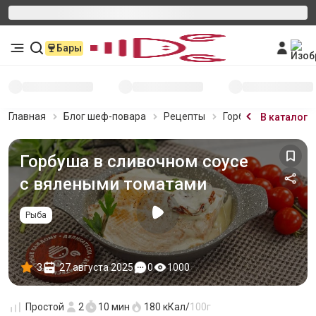
Бары
Главная
Блог шеф-повара
Рецепты
Горбуша в сливочн
В каталог
Горбуша в сливочном соусе
с вялеными томатами
Рыба
3
27 августа 2025
0
1000
Простой
2
10 мин
180
кКал/
100г