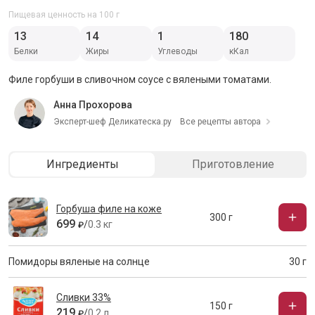
Пищевая ценность на 100 г
13
14
1
180
Белки
Жиры
Углеводы
кКал
Филе горбуши в сливочном соусе с вялеными томатами.
Анна Прохорова
Эксперт-шеф Деликатеска.ру
Все рецепты автора
Ингредиенты
Приготовление
Горбуша филе на коже
300 г
699
/
0.3 кг
₽
Помидоры вяленые на солнце
30 г
Сливки 33%
150 г
219
/
0.2 л
₽