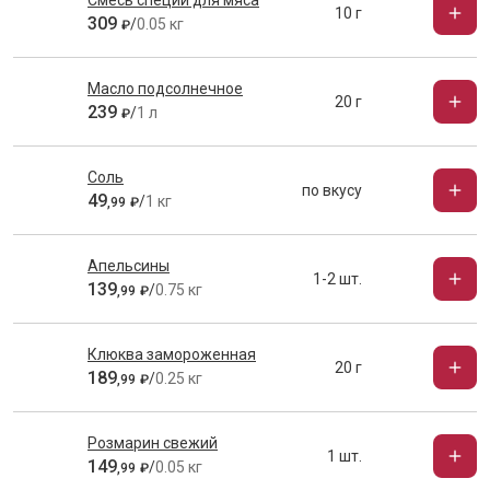
Смесь специй для мяса
10 г
309
/
0.05 кг
₽
Масло подсолнечное
20 г
239
/
1 л
₽
Соль
по вкусу
49
/
1 кг
,
99
₽
Апельсины
1-2 шт.
139
/
0.75 кг
,
99
₽
Клюква замороженная
20 г
189
/
0.25 кг
,
99
₽
Розмарин свежий
1 шт.
149
/
0.05 кг
,
99
₽