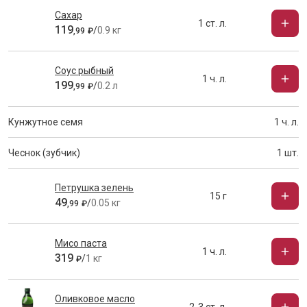
Сахар
1 ст. л.
119
/
0.9 кг
,
99
₽
Соус рыбный
1 ч. л.
199
/
0.2 л
,
99
₽
Кунжутное семя
1 ч. л.
Чеснок (зубчик)
1 шт.
Петрушка зелень
15 г
49
/
0.05 кг
,
99
₽
Мисо паста
1 ч. л.
319
/
1 кг
₽
Оливковое масло